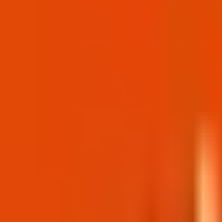
Onlayn ödəniş
Kəşf et
Xidmətlər
IELTS İmtahanı
Foundation