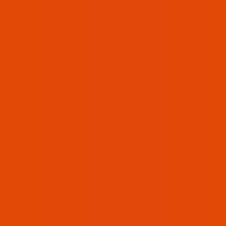
Az
En